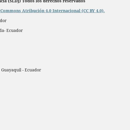
ncia
(SLDJ) Todos los derechos reservados
 Commons Atribución 4.0 Internacional (CC BY 4.0).
ador
eda- Ecuador
, Guayaquil - Ecuador