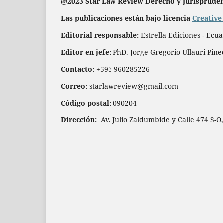
@2023 Star Law Review Derecho y Jurisprude
Las publicaciones están bajo licencia
Creative
Editorial responsable:
Estrella Ediciones - Ecu
Editor en jefe:
PhD. Jorge Gregorio Ullauri Pin
Contacto:
+593 960285226
Correo:
starlawreview@gmail.com
Código postal:
090204
Dirección:
Av. Julio Zaldumbide y Calle 474 S-O